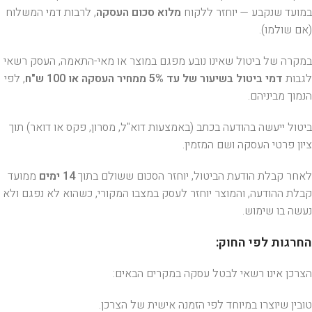
במועד שנקבע — יוחזר ללקוח
מלוא סכום העסקה
, לרבות דמי המשלוח
(אם שולמו).
במקרה של ביטול שאינו נובע מפגם במוצר או מאי-התאמה, העסק רשאי
לגבות
דמי ביטול בשיעור של עד 5% ממחיר העסקה או 100 ש"ח
, לפי
הנמוך מביניהם.
ביטול ייעשה בהודעה בכתב (באמצעות דוא"ל, מסרון, פקס או דואר) תוך
ציון פרטי העסקה ושם המזמין.
לאחר קבלת הודעת הביטול, יוחזר הסכום ששולם בתוך
14 ימים
ממועד
קבלת ההודעה, והמוצר יוחזר לעסק במצבו המקורי, כשהוא לא נפגם ולא
נעשה בו שימוש.
החרגות לפי החוק:
הצרכן אינו רשאי לבטל עסקה במקרים הבאים:
טובין שיוצרו במיוחד לפי הזמנה אישית של הצרכן.