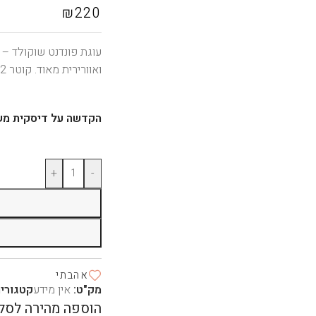
₪
220
עוגת פונדנט שוקולד – 
ואוורירית מאוד. קוטר 22 ס״מ עשויה להספיק ל 10-12 אנשים
הקדשה על דיסקית מש
+
-
אהבתי
מק"ט:
אין מידע
קטגוריה
הוספה מהירה לסל