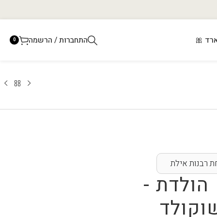
רד 🎀
התחברות / הרשמה
0
 רבנות אילת
 הולדת -
וקולד