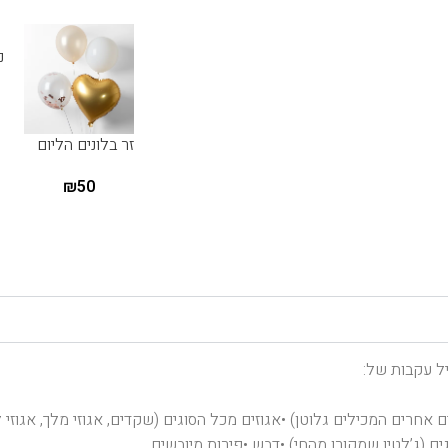
נ
גל
זר בלונים הליום
₪
50
יל עקבות של:
ם אחרים המכילים גלוטן) •אגוזים מכל הסוגים (שקדים, אגוזי מלך, אגוזי ל
ים (ג’לטין שמקורו מהחי) •דבש •פירות מיובשים.