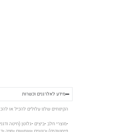
מידע לאלרגנים וכשרות
הקינוחים שלנו עלולים להכיל או להכ
•מוצרי חלב •ביצים •גלוטן (חיטה ודגני
פיסטוקים) •בוטנים •שומשום •סויה •דג