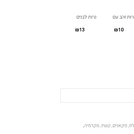
רות זהב עם
נרות לבנים
יטר 6 יחידות
ארוכים עם גליטר
₪
13
₪
10
12יח – ורוד
נרות לבנים
ארוכים עם גליטר
₪
13
12יח – כחול
וז, פקאנים, קשיו, מקדמיה,