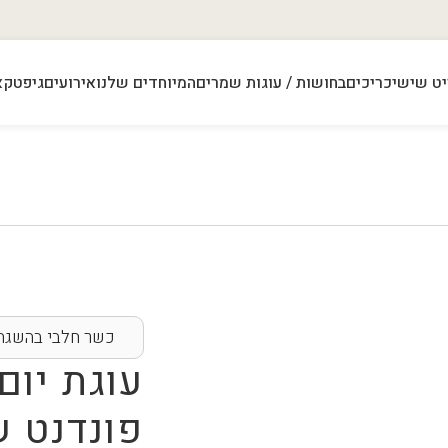
ט שישי
כריכים
בחושות / עוגות שמרים
המיוחדים שלנו
אירועים
גיפטקא
כשר חלבי בהשגחת
עוגת יום
פונדנט ש