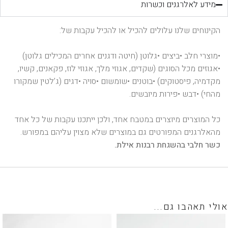
מידע לאלרגנים וכשרות
הקינוחים שלנו עלולים להכיל או להכיל עקבות של:
•מוצרי חלב •ביצים •גלוטן (חיטה ודגנים אחרים המכילים גלוטן)
•אגוזים מכל הסוגים (שקדים, אגוזי מלך, אגוזי לוז, פקאנים, קשיו,
מקדמיה, פיסטוקים) •בוטנים •שומשום •סויה •דגים (ג’לטין שמקורו
מהחי) •דבש •פירות מיובשים.
כל המוצרים מיוצרים במטבח אחד, ולכן ייתכנו עקבות של כל אחד
מהאלרגנים המפורטים גם במוצרים שלא מצוין עליהם במפורש.
כשר חלבי בהשגחת רבנות אילת.
אולי תאהבו גם...