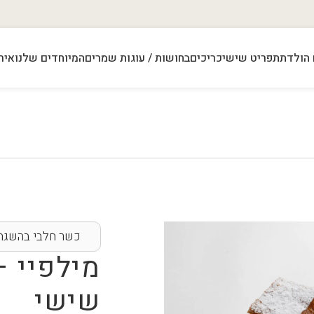
 הולדת
תפריט שישי
כריכים
בחושות / עוגות שמרים
המיוחדים שלנו
איר
כשר חלבי בהשגחת
מילפיי –
שישי