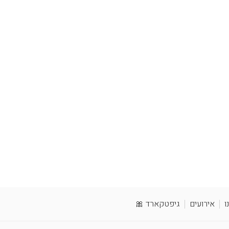
ו
אירועים
גיפטקארד 🎀