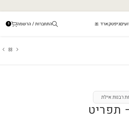
ועים
גיפטקארד 🎀
התחברות / הרשמה
0
 רבנות אילת
 תפריט