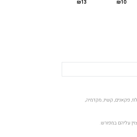
₪
13
₪
10
12יח – ורוד
נרות לבנים
ארוכים עם גליטר
₪
13
12יח – כחול
וז, פקאנים, קשיו, מקדמיה,
ין עליהם במפורש.