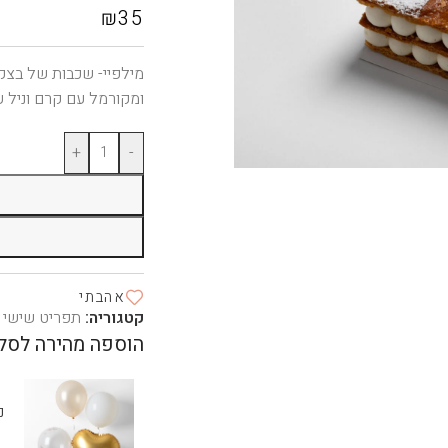
₪
35
מילפיי- שכבות של בצ
ומקורמל עם קרם וניל ע
+
-
אהבתי
קטגוריה:
תפריט שישי
הוספה מהירה לסל
נ
גל